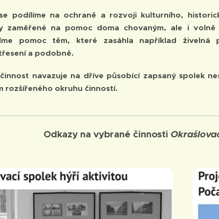
se podílíme na ochraně a rozvoji kulturního, histori
y zaměřené na pomoc doma chovaným, ale i volně ži
zíme pomoc těm, které zasáhla například živelná
řesení a podobně.
činnost navazuje na
dříve působící zapsaný spolek n
m rozšířeného okruhu činností.
Odkazy na vybrané činnosti
Okrašlovac