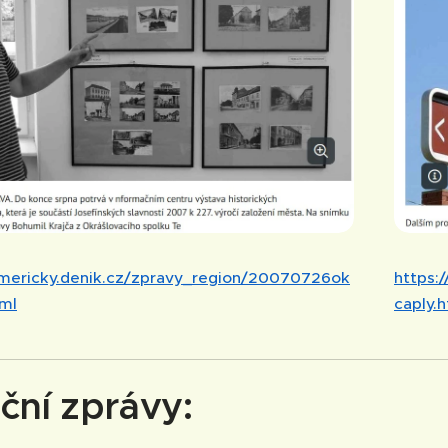
tomericky.denik.cz/zpravy_region/20070726ok
https:
ml
caply.
ční zprávy: