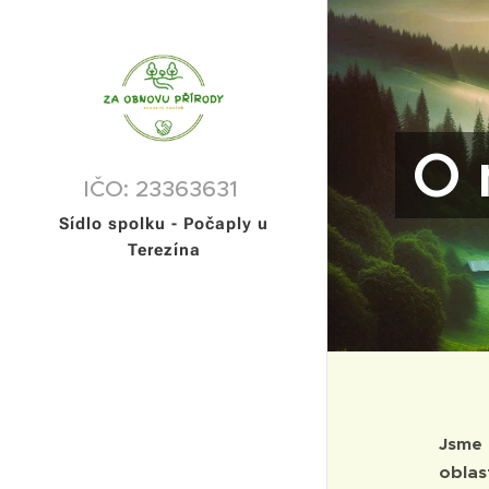
O 
IČO: 23363631
Sídlo spolku - Počaply u
Terezína
Jsme 
oblas