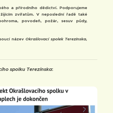
ckého a přírodního dědictví. Podporujeme
jícím zvířatům. V neposlední řadě také
 pohroma, povodeň, požár, sesuv půdy,
esoucí název
Okrašlovací spolek Terezínska,
ího spolku Terezínska
: