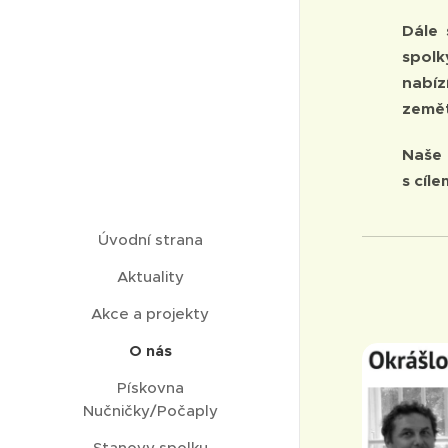
Dále 
spolk
nabí
zemět
Naše 
s
cíle
Úvodní strana
Aktuality
Akce a projekty
O nás
Pískovna
Nučničky/Počaply
Stanovy spolku