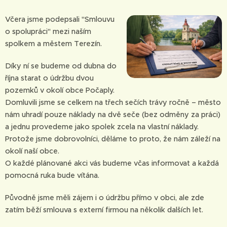
Včera jsme podepsali "Smlouvu
o spolupráci" mezi naším
spolkem a městem Terezín.
Díky ní se budeme od dubna do
října starat o údržbu dvou
pozemků v okolí obce Počaply.
Domluvili jsme se celkem na třech sečích trávy ročně – město
nám uhradí pouze náklady na dvě seče (bez odměny za práci)
a jednu provedeme jako spolek zcela na vlastní náklady.
Protože jsme dobrovolníci, děláme to proto, že nám záleží na
okolí naší obce.
O každé plánované akci vás budeme včas informovat a každá
pomocná ruka bude vítána.
Původně jsme měli zájem i o údržbu přímo v obci, ale zde
zatím běží smlouva s externí firmou na několik dalších let.