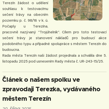
Terezín žádost o udělení
souhlasu k testovacímu
sečení trávy na obecním
pozemku p. č. 98/16 v k. ú.
Počaply u Terezína,
pracovně nazývaný "Trojúhelník". Cílem pro toto testovací
sečení trávy je stanovení nákladů pro budoucí akce
podobného typu a případné spolupráce s městem Terezín do
budoucna.
Rada města Terezín naši žádost projednala a schválila dne 5.
listopadu 2025 pod usnesením Rady města č. UR-243-15/25.
ˇˇČlánek o našem spolku ve
zpravodaji Terezka, vydávaného
městem Terezín
října
20.
2025