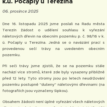
k.ú. Počaply u Terezína
06. prosince 2025
Dne 16. listopadu 2025 jsme poslali na Radu města
Terezín žádost o udělení souhlasu k vyřezání
náletových dřevin na obecním pozemku p. č. 98/16 v k.
ú. Počaply u Terezína. Jedná se o navázání prací s
provedenou sečí trávy na uvedeném obecním
pozemku.
Při seči trávy jsme zjistili, že se na pozemku stále
nachází více stromů, které zde byly vysazeny přibližně
před 12 lety. Tyto stromy jsou po letech neudržování
pozemku postupně "dušeny" náletovými dřevinami (na
fotografiích jsou vyznačeny šipkou).
Obsahem žádosti není úplné vyřezání všech náletových