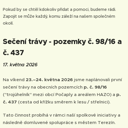
Pokud by se chtěl kdokoliv přidat a pomoci, budeme rádi.
Zapojit se může každý, komu záleží na našem společném
okolí.
Sečení trávy - pozemky č. 98/16 a
č. 437
17. května 2026
Na víkend
23.–24. května 2026
jsme naplánovali první
sečení trávy na obecních pozemcích
p. č. 98/16
("trojúhelník" mezi obcí Počaply a areálem HAZO) a
p.
č. 437
(cesta od křížku směrem k lesu / střelnici).
Tato činnost probíhá v rámci naší spolkové iniciativy a
následně domluvené spolupráce s městem Terezín.