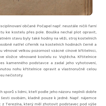
ciplinovaní občané Počapel např. neustále ničili farní
stu ke kostelu přes pole. Bouška nechal plot opravit,
tném stavu byly také hodiny na věži, stroj kostelních
sobně natřel ciferník na kostelních hodinách černě a
u věnoval velkou pozornost vzácné cínové křtitelnici,
 ve složce věnované kostelu sv. Vojtěcha. Křtitelnice
ákres kamenného podstavce a zadal jeho vyhotovení,
utou nohu křtitelnice opravit a vlastnoručně celou
nosu nečistoty.
porů s lidmi, kteří podle jeho názoru neplnili dobře
 k šesti osobám, kladně pouze k jedné. Např. nájemce
ník z Terezína, který měl zhotovit podstavec pod výše