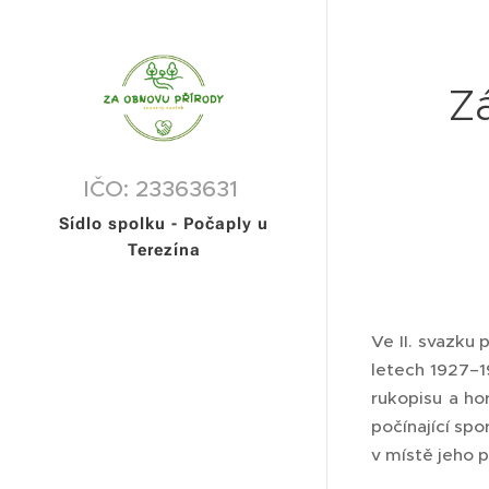
Z
IČO: 23363631
Sídlo spolku - Počaply u
Terezína
Ve II. svazku 
letech 1927–1
rukopisu a ho
počínající sp
v místě jeho p