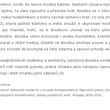
elnici, tvrdil, že nemá vhodný kámen. Nejhorší situace byl
 zpěvu, ta dala výpověď a přestala hrát. Bouška se v této 
ý nebyl hudebníkem a který nechal varhanici hrát, co ona ch
0), která patřila klášteru a měla sloužit k ubytování ho
 její manžel, holič, se k Bouškovi choval na kůru př
dotklo. Bouška velmi kritizoval i osobu kostelníka, kter
staral o věžní hodiny. Kladně se Bouška zmiňuje pouze o
ický zvonek do kuchyně na faře zdarma a opravil schody ve
nadprůměrně vzdělaný a umělecky založený Bouška evident
orů měl vlastně pravdu, jediná stránka jeho rukopisu nazna
ují i další stránky jeho zápisků (2).
eratura:
inková: Katolická moderna v zrcadle korespondence. Rigorózní práce, Univ
Biskupství litoměřického, Sbírka pamětních knih, Počaply 1835–2012.