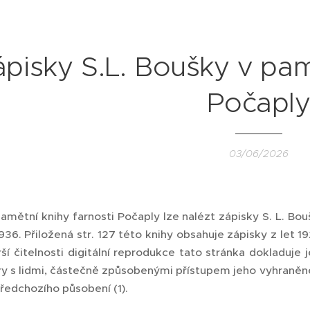
ápisky S.L. Boušky v pam
Počapl
03/06/2026
pamětní knihy farnosti Počaply lze nalézt zápisky S. L. Bou
936. Přiložená str. 127 této knihy obsahuje zápisky z let
rší čitelnosti digitální reprodukce tato stránka dokladuje
ory s lidmi, částečně způsobenými přístupem jeho vyhraně
ředchozího působení (1).