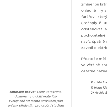
zmíněnou křtit
ohledně hry a
farářovi, kter
(Počaply č. 4
odstěhovat a
pochopitelně 
navíc špatně 
zavedl elektr
Přestože měl 
ve většině sp
ostatně naznač
Použitá lit
1) Hana Kl
Autorská práva:
Texty, fotografie,
2) Archiv 
dokumenty a další materiály
zveřejněné na těchto stránkách jsou
určeny především pro osobní studium