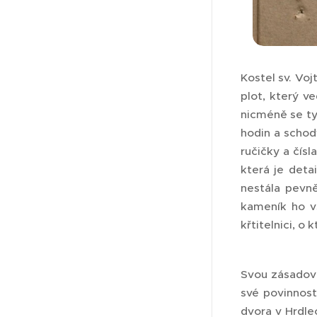
Kostel sv. Voj
plot, který v
nicméně se tyt
hodin a schod
ručičky a čís
která je deta
nestála pevně
kameník ho vš
křtitelnici, o 
Svou zásadovo
své povinnost
dvora v Hrdle