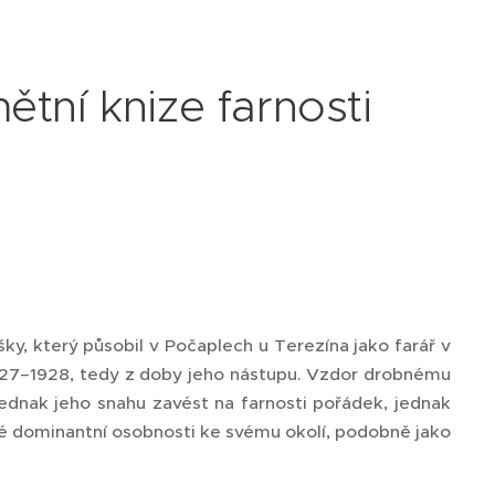
ětní knize farnosti
y
šky, který působil v Počaplech u Terezína jako farář v
 1927–1928, tedy z doby jeho nástupu. Vzdor drobnému
 jednak jeho snahu zavést na farnosti pořádek, jednak
né dominantní osobnosti ke svému okolí, podobně jako