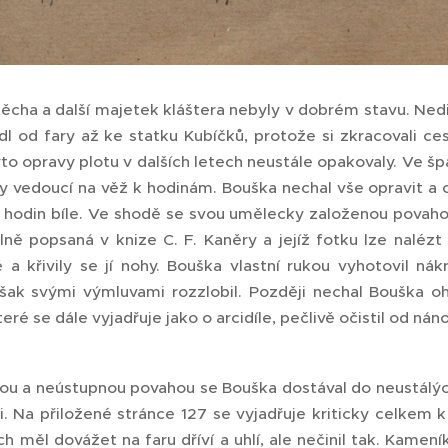
těcha a další majetek kláštera nebyly v dobrém stavu. Nedis
edl od fary až ke statku Kubíčků, protože si zkracovali ce
o opravy plotu v dalších letech neustále opakovaly. Ve špa
y vedoucí na věž k hodinám. Bouška nechal vše opravit a o
la hodin bíle. Ve shodě se svou umělecky založenou povaho
ilně popsaná v knize C. F. Kaněry a jejíž fotku lze nalézt
 a křivily se jí nohy. Bouška vlastní rukou vyhotovil n
ak svými výmluvami rozzlobil. Později nechal Bouška ohn
které se dále vyjadřuje jako o arcidíle, pečlivě očistil od ná
u a neústupnou povahou se Bouška dostával do neustálých s
i. Na přiložené stránce 127 se vyjadřuje kriticky celkem
ch měl dovážet na faru dříví a uhlí, ale nečinil tak. Kame