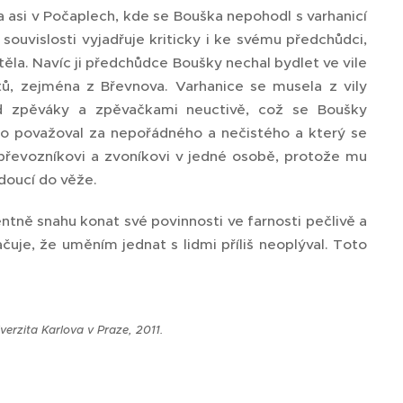
a asi v Počaplech, kde se Bouška nepohodl s varhanicí
souvislosti vyjadřuje kriticky i ke svému předchůdci,
těla. Navíc ji předchůdce Boušky nechal bydlet ve vile
stů, zejména z Břevnova. Varhanice se musela z vily
ed zpěváky a zpěvačkami neuctivě, což se Boušky
ého považoval za nepořádného a nečistého a který se
 převozníkovi a zvoníkovi v jedné osobě, protože mu
doucí do věže.
ně snahu konat své povinnosti ve farnosti pečlivě a
čuje, že uměním jednat s lidmi příliš neoplýval. Toto
erzita Karlova v Praze, 2011.