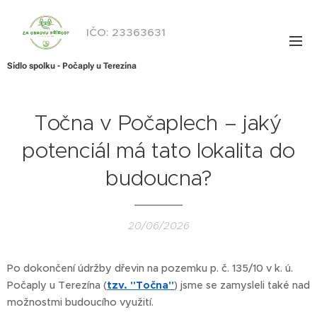
IČO: 23363631
Sídlo spolku - Počaply u Terezína
Točna v Počaplech – jaký
potenciál má tato lokalita do
budoucna?
20/06/2026
Po dokončení údržby dřevin na pozemku p. č. 135/10 v k. ú.
Počaply u Terezína (
tzv. "Točna"
) jsme se zamysleli také nad
možnostmi budoucího využití.