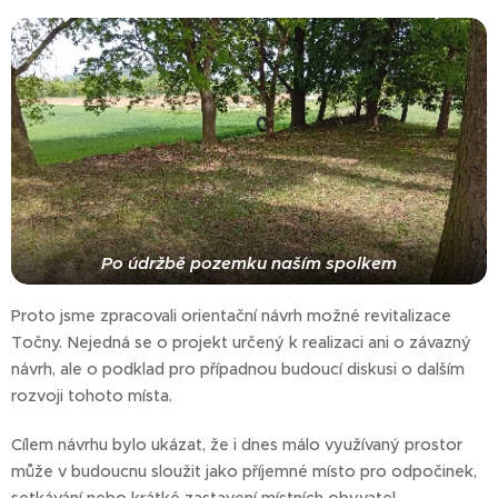
Po údržbě pozemku naším spolkem
Proto jsme zpracovali orientační návrh možné revitalizace
Točny. Nejedná se o projekt určený k realizaci ani o závazný
návrh, ale o podklad pro případnou budoucí diskusi o dalším
rozvoji tohoto místa.
Cílem návrhu bylo ukázat, že i dnes málo využívaný prostor
může v budoucnu sloužit jako příjemné místo pro odpočinek,
setkávání nebo krátké zastavení místních obyvatel,