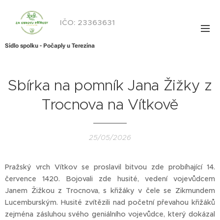
IČO: 23363631
Sídlo spolku - Počaply u Terezína
Sbírka na pomník Jana Žižky z
Trocnova na Vítkově
25/05/2026
Pražský vrch Vítkov se proslavil bitvou zde probíhající 14.
července 1420. Bojovali zde husité, vedení vojevůdcem
Janem Žižkou z Trocnova, s křižáky v čele se Zikmundem
Lucemburským. Husité zvítězili nad početní převahou křižáků
zejména zásluhou svého geniálního vojevůdce, který dokázal