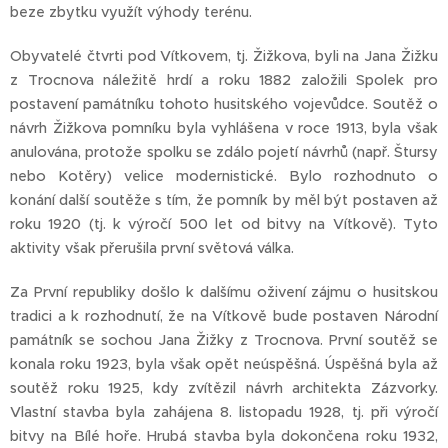
beze zbytku využít výhody terénu.
Obyvatelé čtvrti pod Vítkovem, tj. Žižkova, byli na Jana Žižku
z Trocnova náležitě hrdí a roku 1882 založili Spolek pro
postavení památníku tohoto husitského vojevůdce. Soutěž o
návrh Žižkova pomníku byla vyhlášena v roce 1913, byla však
anulována, protože spolku se zdálo pojetí návrhů (např. Štursy
nebo Kotěry) velice modernistické. Bylo rozhodnuto o
konání další soutěže s tím, že pomník by měl být postaven až
roku 1920 (tj. k výročí 500 let od bitvy na Vítkově). Tyto
aktivity však přerušila první světová válka.
Za První republiky došlo k dalšímu oživení zájmu o husitskou
tradici a k rozhodnutí, že na Vítkově bude postaven Národní
památník se sochou Jana Žižky z Trocnova. První soutěž se
konala roku 1923, byla však opět neúspěšná. Úspěšná byla až
soutěž roku 1925, kdy zvítězil návrh architekta Zázvorky.
Vlastní stavba byla zahájena 8. listopadu 1928, tj. při výročí
bitvy na Bílé hoře. Hrubá stavba byla dokončena roku 1932,