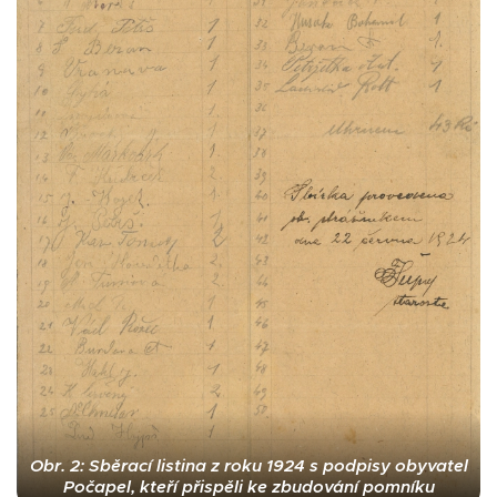
Obr. 2: Sběrací listina z roku 1924 s podpisy obyvatel
Počapel, kteří přispěli ke zbudování pomníku