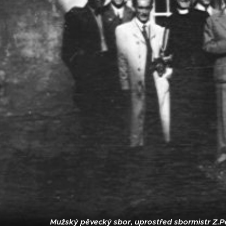
Mužský pěvecký sbor, uprostřed sbormistr Z.Pe