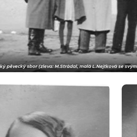
ý pěvecký sbor (zleva: M.Strádal, malá L.Nejtková se svým o