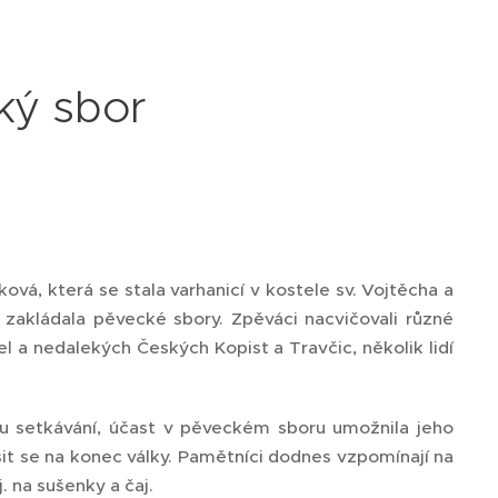
ký sbor
á, která se stala varhanicí v kostele sv. Vojtěcha a
ě zakládala pěvecké sbory. Zpěváci nacvičovali různé
l a nedalekých Českých Kopist a Travčic, několik lidí
u setkávání, účast v pěveckém sboru umožnila jeho
šit se na konec války. Pamětníci dodnes vzpomínají na
. na sušenky a čaj.