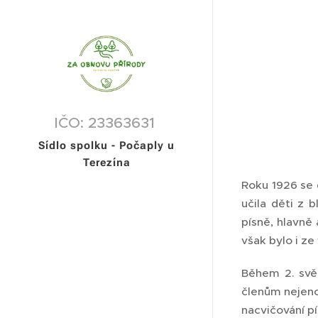
IČO: 23363631
Sídlo spolku - Počaply u
Terezína
Roku 1926 se 
učila děti z 
písně, hlavně
však bylo i ze 
Během 2. svě
členům nejenom
nacvičování pí