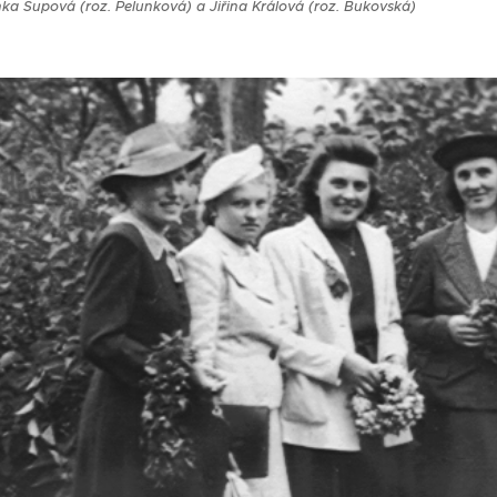
ka Šupová (roz. Pelunková) a Jiřina Králová (roz. Bukovská)