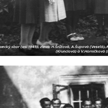
ecký sbor (asi 1945), zleva: H.Šrůtová, A.Šupová (Veselá),
(Krunclová) a V.Horníčková (