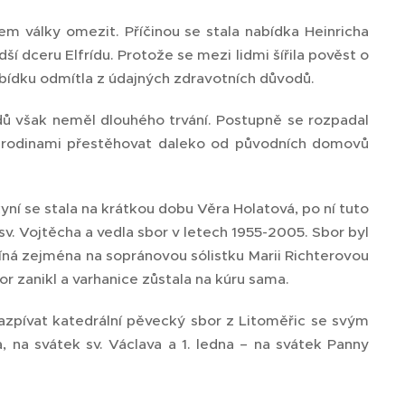
em války omezit. Příčinou se stala nabídka Heinricha
dší dceru Elfrídu. Protože se mezi lidmi šířila pověst o
bídku odmítla z údajných zdravotních důvodů.
dů však neměl dlouhého trvání. Postupně se rozpadal
i rodinami přestěhovat daleko od původních domovů
kyní se stala na krátkou dobu Věra Holatová, po ní tuto
a sv. Vojtěcha a vedla sbor v letech 1955-2005. Sbor byl
omíná zejména na sopránovou sólistku Marii Richterovou
 zanikl a varhanice zůstala na kúru sama.
zazpívat katedrální pěvecký sbor z Litoměřic se svým
a, na svátek sv. Václava a 1. ledna – na svátek Panny