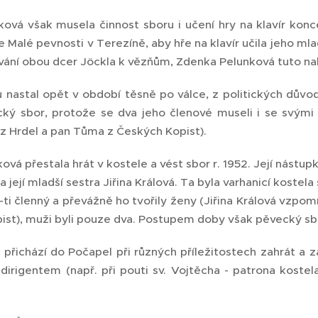
ová však musela činnost sboru i učení hry na klavír konc
le Malé pevnosti v Terezíně, aby hře na klavír učila jeho mla
vání obou dcer Jöckla k vězňům, Zdenka Pelunková tuto na
 nastal opět v období těsně po válce, z politických důvo
ký sbor, protože se dva jeho členové museli i se svým
 z Hrdel a pan Tůma z Českých Kopist).
vá přestala hrát v kostele a vést sbor r. 1952. Její nástup
a její mladší sestra Jiřina Králová. Ta byla varhanicí kostel
2-ti členný a převážně ho tvořily ženy (Jiřina Králová vzp
ist), muži byli pouze dva. Postupem doby však pěvecký sbor
 přichází do Počapel při různých příležitostech zahrát a 
dirigentem (např. při pouti sv. Vojtěcha - patrona kostel