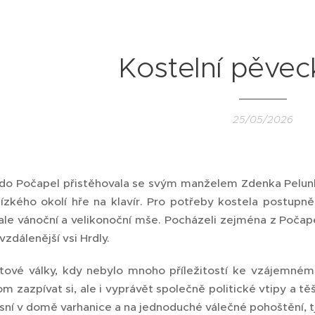
Kostelní pěvec
25/05/2026
do Počapel přistěhovala se svým manželem Zdenka Pelunkov
blízkého okolí hře na klavír. Pro potřeby kostela postupn
 ale vánoční a velikonoční mše. Pocházeli zejména z Počape
vzdálenější vsi Hrdly.
tové války, kdy nebylo mnoho příležitostí ke vzájemném
 zazpívat si, ale i vyprávět společně politické vtipy a tě
sní v domě varhanice a na jednoduché válečné pohoštění, tj