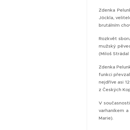
Zdenka Pelunk
Jöckla, velite
brutálním cho
Rozkvět sboru
mužský pěvec
(Miloš Strádal
Zdenka Pelunko
funkci převzal
nejdříve asi 1
z Českých Kop
V současnosti
varhaníkem a 
Marie).