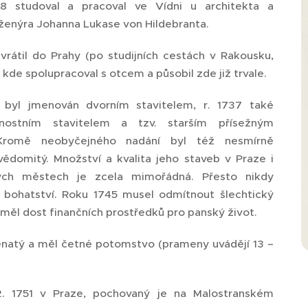
8 studoval a pracoval ve Vídni u architekta a
ženýra Johanna Lukase von Hildebranta.
vrátil do Prahy (po studijních cestách v Rakousku,
i), kde spolupracoval s otcem a působil zde již trvale.
byl jmenován dvorním stavitelem, r. 1737 také
nostním stavitelem a tzv. starším přísežným
 Kromě neobyčejného nadání byl též nesmírně
vědomitý. Množství a kvalita jeho staveb v Praze i
kých městech je zcela mimořádná. Přesto nikdy
í bohatství. Roku 1745 musel odmítnout šlechtický
eměl dost finančních prostředků pro panský život.
enatý a měl četné potomstvo (prameny uvádějí 13 –
2. 1751 v Praze, pochovaný je na Malostranském