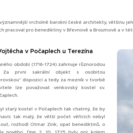
významnější vrcholně barokní české architekty, většinu jeho
ch pracoval pro benediktiny v Břevnově a Broumově a v této
 Vojtěcha v Počaplech u Terezína
raného období (1716-1724) zahrnuje různorodou
u. Za první sakrální objekt s osobitou
rovskou" dispozicí a tedy za mezník v tvorbě
itele lze považovat venkovský kostel sv.
čaplech.
yl starý kostel v Počaplech tak chatrný, že by
navíc tak malý, že větší počet věřících nebyl
ut, rozhodl Otmar Zink, opat benediktinů, o
la nového. Dne 2. 10. 1725 byly prý kolem