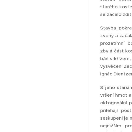
starého koste
se začalo zdít
Stavba pokra
zvony a začala
prozatímní b
zbylá část ko
báň s křížem, 
vysvěcen. Zach
Ignác Dientze
S jeho starší
vršení hmot a
oktogonální 
přiléhají po
seskupení je 
nejnižším pr