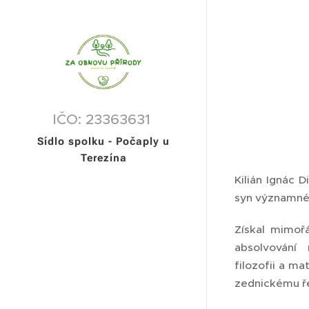
IČO: 23363631
Sídlo spolku - Počaply u
Terezína
Kilián Ignác D
syn významnéh
Získal mimořá
absolvování
filozofii a m
zednickému ř