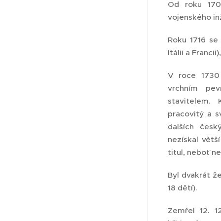
Od roku 170
vojenského in
Roku 1716 se 
Itálii a Franci
V roce 1730 
vrchním pev
stavitelem.
pracovitý a s
dalších čes
nezískal větš
titul, neboť n
Byl dvakrát ž
18 dětí).
Zemřel 12. 1