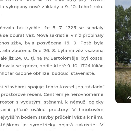
la vykopány nové základy a 9. 10. téhož roku
.
čovala tak rychle, že 5. 7. 1725 se sundaly
 se bourat věž. Nová sakristie, v níž probíhaly
ohoslužby, byla posvěcena 16. 9. Poté byla
stela zbořena. Dne 26. 8. byla na věž vsazena
ale již 24. 8., tj. na sv. Bartoloměje, byl kostel
ovala se zpráva, podle které 9. 10. 1724 Kilián
nhofer osobně obhlížel budoucí staveniště.
mi stavbami spojuje tento kostel jen základní
 prostorové řešení. Centrem je nerovnoměrně
K
prostor s vydutými stěnami, k němuž logicky
stranní příčně oválné prostory. V hmotovém
nejvyšším bodem stavby průčelní věž a k němu
otějškem je symetricky pojatá sakristie. V