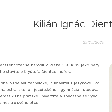
Kilián Ignác Die
23/05/2026
ientzenhofer se narodil v Praze 1. 9. 1689 jako pátý
o stavitele Kryštofa Dientzenhofera.
dné vzdělání technické, humanitní i jazykové. Po
 malostranského jezuitského gymnázia studoval
atematiku na pražské univerzitě a současně se vyučil
emeslu u svého otce.