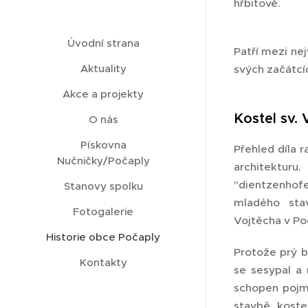
hřbitově.
Úvodní strana
Patří mezi nej
Aktuality
svých začátcí
Akce a projekty
Kostel sv.
O nás
Pískovna
Přehled díla 
Nučničky/Počaply
architektur
"dientzenhofe
Stanovy spolku
mladého stav
Fotogalerie
Vojtěcha v Po
Historie obce Počaply
Protože prý b
Kontakty
se sesypal a 
schopen pojmo
stavbě koste